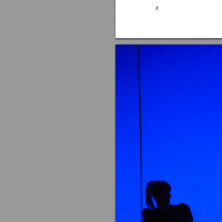
2
Denna bok 
T
ext: N
iklas R
y
dén och B
eata R
y
d
Libr
etto: N
iklas R
y
dén.
Lay
out: N
iklas R
y
dén och B
eata R
O
mslagsbild: B
eata R
y
dén.
T
r
y
ckeri: E
tcetera Oﬀset AB.
P
apper omslag: 250 gr
. Ar
ctic M
at
P
apper inlaga: 115 gr
. Ar
ctic M
att