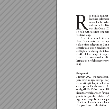
R
equ
iem är namnet 
katolska själamässa
mässa för de döda.
rad av den har N
i
och N
ewOpera CO 
ett helt nytt Requiem som berö
tillstånd idag.
Det är ett verk med nitton 
låtar för kör
, solister
, cello, org
elektroniska bakgrunder
. D
en 
omarbetade texten handlar om l
ändlighet, vår dystopiska tid, 
skuld och försoning. Det explici
i texten har ersatts med sekulä
leringar och reﬂektioner ö
ver v
idag.
Bakgrund
I januari 2020, två månader in
pandemin stängde S
verige, bör
skriva ett nytt Requiem. D
et sk
ett Requiem för vår samtid. D
e
orolig tid där förändringar i kl
framstod verkligare och farliga
gonsin tidigare. En tid där USA 
regerats av en polariserande pre
tid när antiliberala ledare ﬂytt
sina positioner i hela världen.