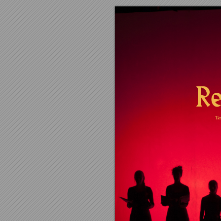
R
T
e