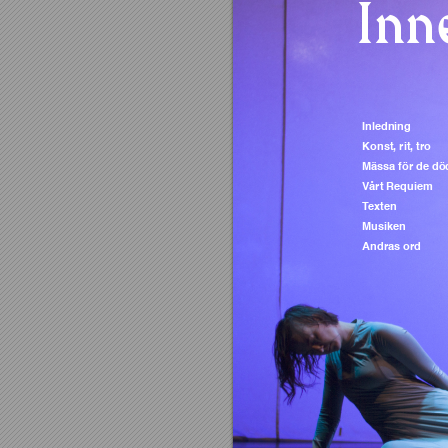
Inn
Inledning 
Konst, rit, tro 
Mässa för de dö
Vårt Requiem
 
T
exten
 …
Musiken
 …
Andras ord
 