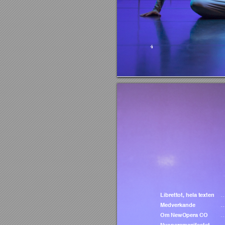
4
Librettot, hela texten 
…
Medverkande 
Om NewOpera CO
 …
 …