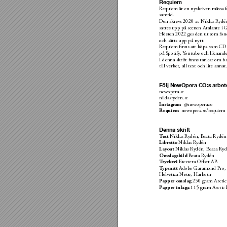
Requiem
Requiem är en nyskriven mässa f
samtid. 
Den skrevs 2020 av N
iklas R
ydé
sattes upp på scenen Atalante i 
Hösten 2022 ges den ut som fo
och sätts upp på nytt.
Requiem ﬁnns att köpa som CD 
på S
potify
, 
Y
outube och liknande
I denna skrift ﬁnns tankar om b
till verket, all text och lite annat.
Följ NewOpera CO:s arbet
newopera.se
niklasryden.se
  @newoperaco
Instagram
 newopera.se/requiem
Requiem 
Denna skrift 
 N
iklas Rydén, B
eata Rydén
T
ext
 N
iklas R
ydén
Libretto
 Niklas R
ydén, Beata R
yd
Lay
out
 Beata R
ydén
Omslagsbild
 Etcetera Oﬀset AB
T
r
y
ckeri
 Adobe Garamond P
ro, 
T
ypsnitt
Helv
etica Neue, Harbour
 250 gram Arcti
P
apper omslag
 115 gram Arctic
P
apper inlaga