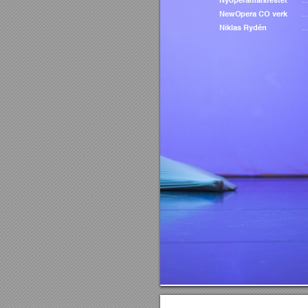
Nyoperamanifestet
NewOpera CO verk
 …
Niklas Rydén 
…