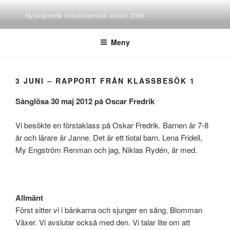
Hoppa
Nyskapande musikdramatik sedan 2006
till
innehåll
Meny
3 JUNI – RAPPORT FRÅN KLASSBESÖK 1
Sånglösa 30 maj 2012 på Oscar Fredrik
Vi besökte en förstaklass på Oskar Fredrik. Barnen är 7-8
år och lärare är Janne. Det är ett tiotal barn. Lena Fridell,
My Engström Renman och jag, Niklas Rydén, är med.
Allmänt
Först sitter vi i bänkarna och sjunger en sång, Blomman
Växer. Vi avslutar också med den. Vi talar lite om att