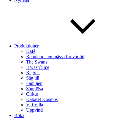
Nyheter
Produktioner
Kafé
Requiem – en mässa för vår tid
The Swans
It wasn´t me
Regrets
Säg till!
Familjen
Sånglösa
Cirkus
Kabaret Kosmos
Vi i Villa
Uppvind
Boka