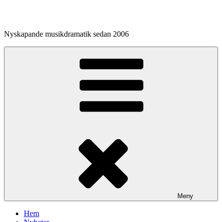
Hoppa
till
innehåll
Nyskapande musikdramatik sedan 2006
Meny
Hem