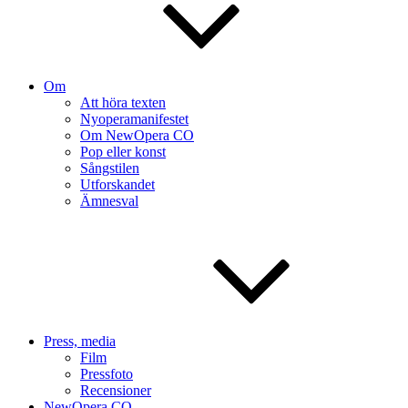
Om
Att höra texten
Nyoperamanifestet
Om NewOpera CO
Pop eller konst
Sångstilen
Utforskandet
Ämnesval
Press, media
Film
Pressfoto
Recensioner
NewOpera CO