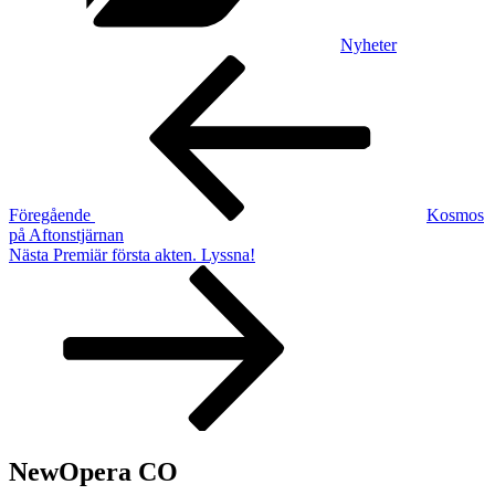
Nyheter
Inläggsnavigering
Föregående
inlägg
Föregående
Kosmos
på Aftonstjärnan
Nästa
Nästa
Premiär första akten. Lyssna!
inlägg
NewOpera CO