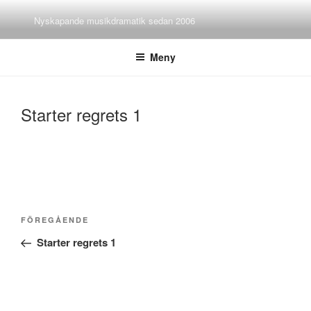
Hoppa
Nyskapande musikdramatik sedan 2006
till
innehåll
Meny
Starter regrets 1
Inläggsnavigering
Föregående
FÖREGÅENDE
inlägg
Starter regrets 1