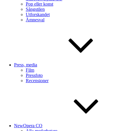
Pop eller konst
Sångstilen
Utforskandet
Ämnesval
Press, media
Film
Pressfoto
Recensioner
NewOpera CO
Alla medarbetare