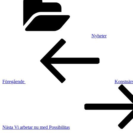
Nyheter
Inläggsnavigering
Föregående
inlägg
Föregående
Konstnär
Nästa
inlägg
Nästa
Vi arbetar nu med Possibilitas