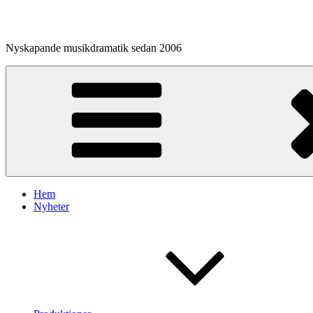
Hoppa
till
innehåll
Nyskapande musikdramatik sedan 2006
Hem
Nyheter