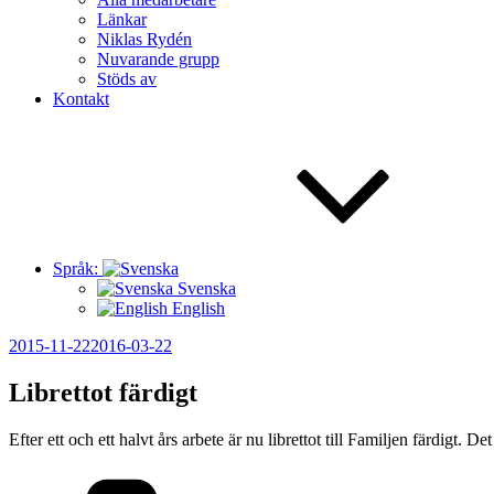
Länkar
Niklas Rydén
Nuvarande grupp
Stöds av
Kontakt
Språk:
Svenska
English
Publicerat
2015-11-22
2016-03-22
Librettot färdigt
Efter ett och ett halvt års arbete är nu librettot till Familjen färdigt. D
Kategorier