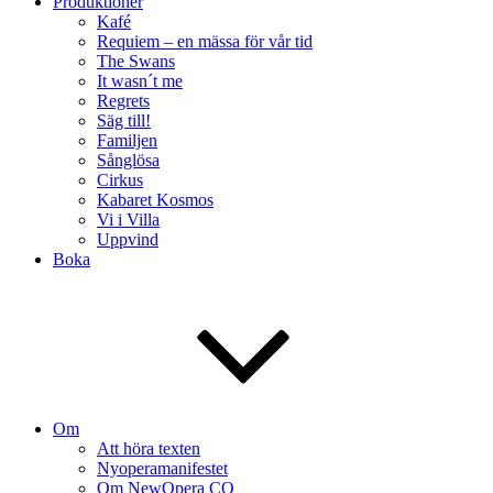
Produktioner
Kafé
Requiem – en mässa för vår tid
The Swans
It wasn´t me
Regrets
Säg till!
Familjen
Sånglösa
Cirkus
Kabaret Kosmos
Vi i Villa
Uppvind
Boka
Om
Att höra texten
Nyoperamanifestet
Om NewOpera CO