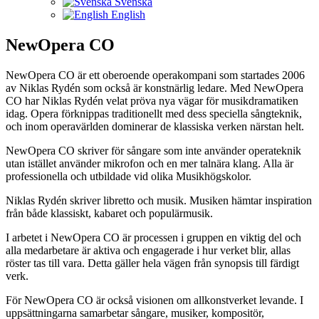
Svenska
English
NewOpera CO
NewOpera CO är ett oberoende operakompani som startades 2006
av Niklas Rydén som också är konstnärlig ledare. Med NewOpera
CO har Niklas Rydén velat pröva nya vägar för musikdramatiken
idag. Opera förknippas traditionellt med dess speciella sångteknik,
och inom operavärlden dominerar de klassiska verken närstan helt.
NewOpera CO skriver för sångare som inte använder operateknik
utan istället använder mikrofon och en mer talnära klang. Alla är
professionella och utbildade vid olika Musikhögskolor.
Niklas Rydén skriver libretto och musik. Musiken hämtar inspiration
från både klassiskt, kabaret och populärmusik.
I arbetet i NewOpera CO är processen i gruppen en viktig del och
alla medarbetare är aktiva och engagerade i hur verket blir, allas
röster tas till vara. Detta gäller hela vägen från synopsis till färdigt
verk.
För NewOpera CO är också visionen om allkonstverket levande. I
uppsättningarna samarbetar sångare, musiker, kompositör,