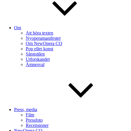
Om
Att höra texten
Nyoperamanifestet
Om NewOpera CO
Pop eller konst
Sångstilen
Utforskandet
Ämnesval
Press, media
Film
Pressfoto
Recensioner
NewOpera CO