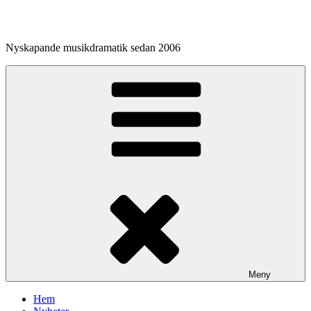
Hoppa
till
innehåll
Nyskapande musikdramatik sedan 2006
Meny
Hem