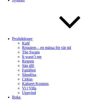
Nyheter
Produktioner
Kafé
Requiem – en mässa för vår tid
The Swans
It wasn´t me
Regrets
Säg till!
Familjen
Sånglösa
Cirkus
Kabaret Kosmos
Vi i Villa
Uppvind
Boka