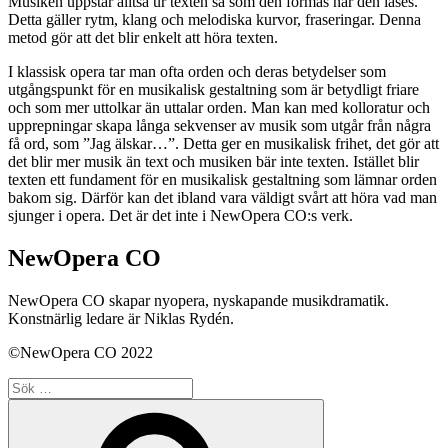
Musiken uppstår alltså ur texten så som den formas när den läses.
Detta gäller rytm, klang och melodiska kurvor, fraseringar. Denna
metod gör att det blir enkelt att höra texten.
I klassisk opera tar man ofta orden och deras betydelser som
utgångspunkt för en musikalisk gestaltning som är betydligt friare
och som mer uttolkar än uttalar orden. Man kan med kolloratur och
upprepningar skapa långa sekvenser av musik som utgår från några
få ord, som ”Jag älskar…”. Detta ger en musikalisk frihet, det gör att
det blir mer musik än text och musiken bär inte texten. Istället blir
texten ett fundament för en musikalisk gestaltning som lämnar orden
bakom sig. Därför kan det ibland vara väldigt svårt att höra vad man
sjunger i opera. Det är det inte i NewOpera CO:s verk.
NewOpera CO
NewOpera CO skapar nyopera, nyskapande musikdramatik.
Konstnärlig ledare är Niklas Rydén.
©NewOpera CO 2022
Sök
efter:
Sök