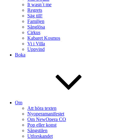
It wasn´t me
Regrets
Säg till!
Familjen
Sånglösa
Cirkus
Kabaret Kosmos
Vi i Villa
Uppvind
Boka
Om
Att höra texten
Nyoperamanifestet
Om NewOpera CO
Pop eller konst
Sångstilen
Utforskandet