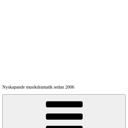
Hoppa
till
innehåll
Nyskapande musikdramatik sedan 2006