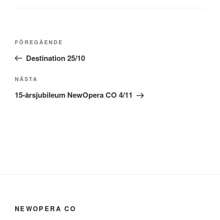
Inläggsnavigering
Föregående
FÖREGÅENDE
inlägg
Destination 25/10
Nästa
NÄSTA
inlägg
15-årsjubileum NewOpera CO 4/11
NEWOPERA CO