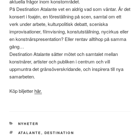
aktuella frågor inom konstområdet.
På Destination Atalante vet en aldrig vad som väntar. Är det
konsert i foajén, en föreställning på scen, samtal om ett
verk under arbete, kulturpolitisk debatt, sceniska
improvisationer, filmvisning, konstutställning, nycirkus eller
en konstnärspresentation? Eller rentav alltihop på samma
gång…
Destination Atalante sätter mötet och samtalet mellan
konstnärer, artister och publiken i centrum och vill
uppmuntra det gränsöverskridande, och inspirera till nya
samarbeten.
Köp biljetter
här.
KATEGORIER
NYHETER
TAGGAR
ATALANTE
,
DESTINATION