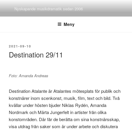
Hoppa
Nyskapande musikdramatik sedan 2006
till
innehåll
Meny
PUBLICERAT
2021-09-10
Destination 29/11
Foto: Amanda Andreas
Destination Atalante är Atalantes mötesplats för publik och
konstnärer inom scenkonst, musik, film, text och bild. Två
kvällar under hösten bjuder Niklas Rydén, Amanda
Nordmark och Märta Jungerfelt in artister från olika
konstområden. Där får de berätta om sina konstnärsskap,
visa utdrag från saker som är under arbete och diskutera