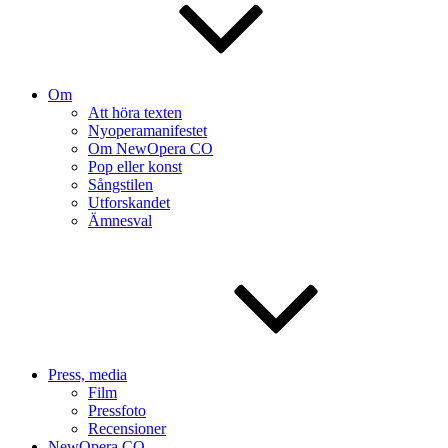
Om
Att höra texten
Nyoperamanifestet
Om NewOpera CO
Pop eller konst
Sångstilen
Utforskandet
Ämnesval
Press, media
Film
Pressfoto
Recensioner
NewOpera CO