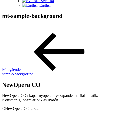
Svenska
English
mt-sample-background
Inläggsnavigering
Föregående
inlägg
Föregående
mt-
sample-background
NewOpera CO
NewOpera CO skapar nyopera, nyskapande musikdramatik.
Konstnärlig ledare är Niklas Rydén.
©NewOpera CO 2022