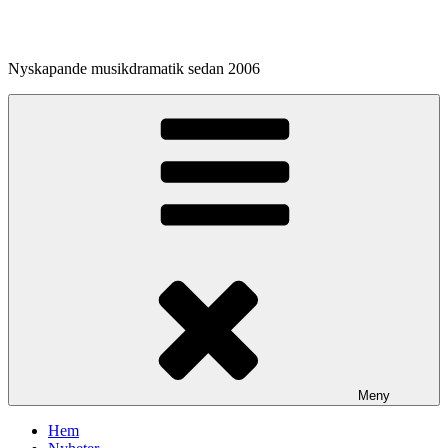
Hoppa
till
innehåll
Nyskapande musikdramatik sedan 2006
Meny
Hem