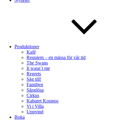
Nyheter
Produktioner
Kafé
Requiem – en mässa för vår tid
The Swans
It wasn´t me
Regrets
Säg till!
Familjen
Sånglösa
Cirkus
Kabaret Kosmos
Vi i Villa
Uppvind
Boka