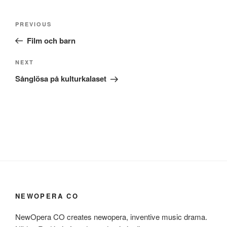
Post
Previous
PREVIOUS
navigation
Post
Film och barn
Next
NEXT
Post
Sånglösa på kulturkalaset
NEWOPERA CO
NewOpera CO creates newopera, inventive music drama.