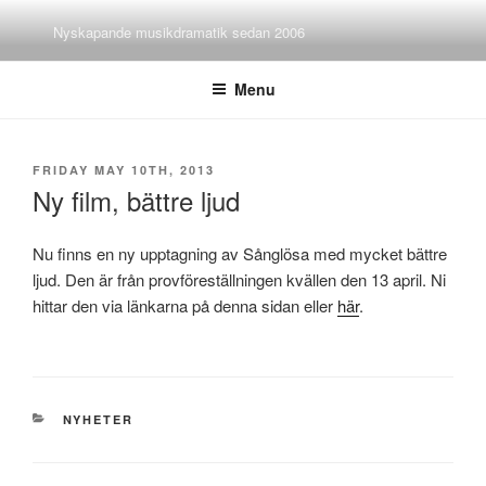
Skip
Nyskapande musikdramatik sedan 2006
to
content
Menu
POSTED
FRIDAY MAY 10TH, 2013
ON
Ny film, bättre ljud
Nu finns en ny upptagning av Sånglösa med mycket bättre
ljud. Den är från provföreställningen kvällen den 13 april. Ni
hittar den via länkarna på denna sidan eller
här
.
CATEGORIES
NYHETER